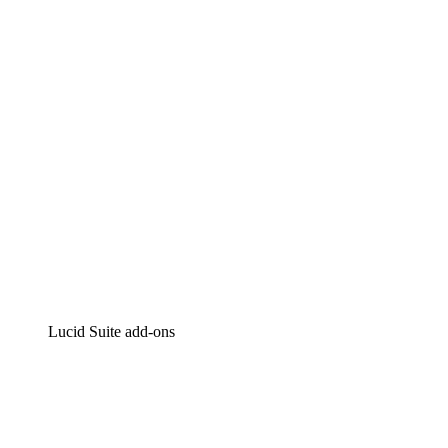
Intelligente diagrammen
Lucidspark
Online whiteboard
airfocus
Product management en roadmapping
Lucid Suite add-ons
Cloud versneller
Begrijp en plan toekomstige veranderingen aan je cloud in
Processversneller