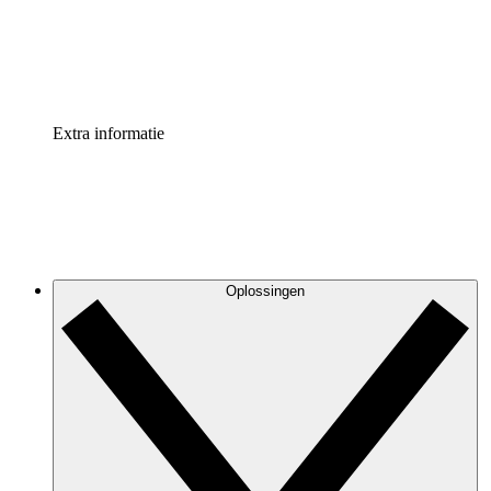
Standaardiseer en verbeter de beheer van procesdocument
Enterprise shield
Voeg een extra laag versterkte beveiliging en controle toe
Extra informatie
Oplossingen