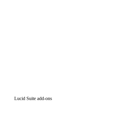
Intelligente diagrammen
Lucidspark
Online whiteboard
airfocus
Product management en roadmapping
Lucid Suite add-ons
Cloud versneller
Begrijp en plan toekomstige veranderingen aan je cloud
infrastructuur beter