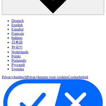
Deutsch
English
Español
Français
Italiano
日本語
한국인
Nederlands
Polski
Português
Pусский
Svenska
Privacy
Juridisch
Privacykeuzes voor cookies
Cookiebeleid