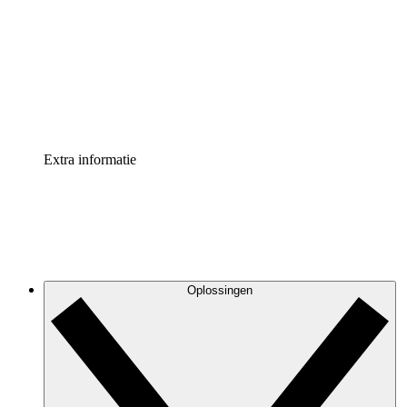
Processversneller
Standaardiseer en verbeter de beheer van
procesdocumentatie
Enterprise shield
Voeg een extra laag versterkte beveiliging en controle
toe
Extra informatie
Oplossingen