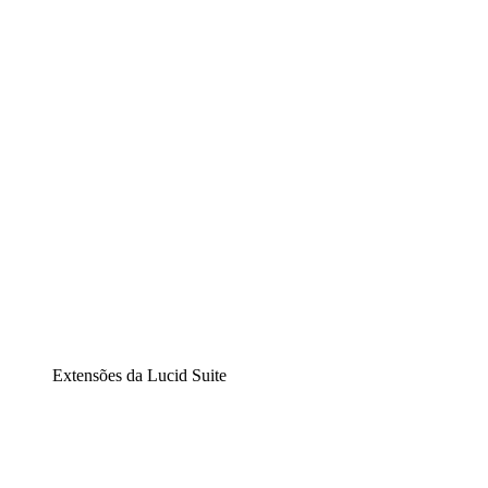
Lucidchart
Diagramação inteligente
Lucidspark
Lousa interativa virtual
airfocus
Gestão de produtos e roadmaps
Extensões da Lucid Suite
Extensão Nuvem
Entenda e planeje melhor as mudanças futuras em sua inf
Extensão Processos