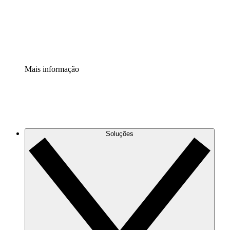
Padronize e melhore a governança da documentação de p
Extensão de segurança
Adicione uma camada de segurança reforçada e controle g
Mais informação
Soluções