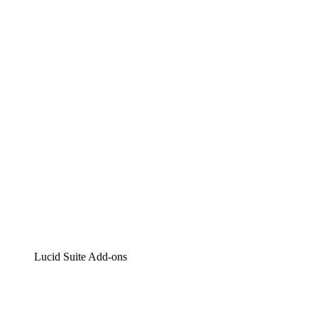
Lucidchart
Intelligente Diagrammerstellung
Lucidspark
Digitales Whiteboarding
airfocus
Produktmanagement und -roadmapping
Lucid Suite Add-ons
Cloud-Accelerator
Besseres Verständnis und Planung künftiger Cloud-
Infrastruktur-Änderungen.