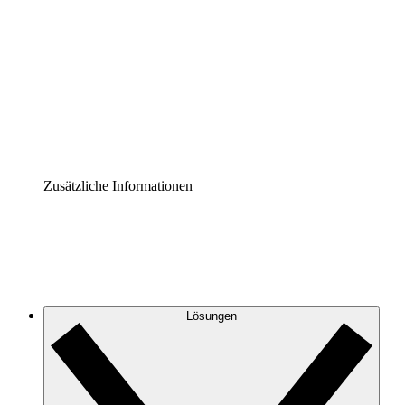
Prozess-Accelerator
Governance der Prozessdokumentation vereinheitlichen
und stärken.
Enterprise Shield
Zusätzliche Sicherheitslayer und granulare
Zugriffskontrolle.
Zusätzliche Informationen
Lösungen