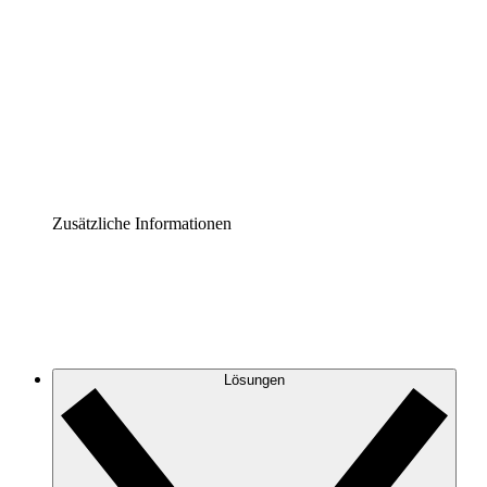
Prozess-Accelerator
Governance der Prozessdokumentation vereinheitlichen
und stärken.
Enterprise Shield
Zusätzliche Sicherheitslayer und granulare
Zugriffskontrolle.
Zusätzliche Informationen
Lösungen