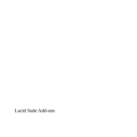
Lucidchart
Intelligente Diagrammerstellung
Lucidspark
Digitales Whiteboarding
airfocus
Produktmanagement und -roadmapping
Lucid Suite Add-ons
Cloud-Accelerator
Besseres Verständnis und Planung künftiger Cloud-
Infrastruktur-Änderungen.