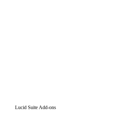
Lucidchart
Intelligente Diagrammerstellung
Lucidspark
Digitales Whiteboarding
airfocus
Produktmanagement und -roadmapping
Lucid Suite Add-ons
Cloud-Accelerator
Besseres Verständnis und Planung künftiger Cloud-
Infrastruktur-Änderungen.