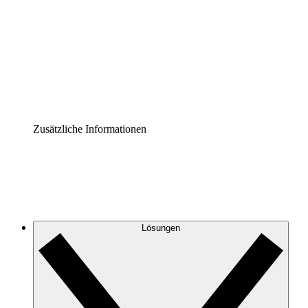
Prozess-Accelerator
Governance der Prozessdokumentation vereinheitlichen
und stärken.
Enterprise Shield
Zusätzliche Sicherheitslayer und granulare
Zugriffskontrolle.
Zusätzliche Informationen
Lösungen