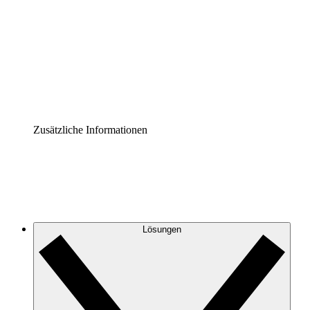
Prozess-Accelerator
Governance der Prozessdokumentation vereinheitlichen
und stärken.
Enterprise Shield
Zusätzliche Sicherheitslayer und granulare
Zugriffskontrolle.
Zusätzliche Informationen
Lösungen