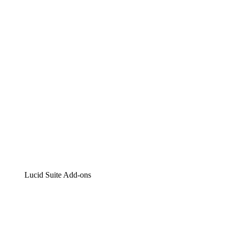
Lucidchart
Intelligente Diagrammerstellung
Lucidspark
Digitales Whiteboarding
airfocus
Produktmanagement und -roadmapping
Lucid Suite Add-ons
Cloud-Accelerator
Besseres Verständnis und Planung künftiger Cloud-
Infrastruktur-Änderungen.