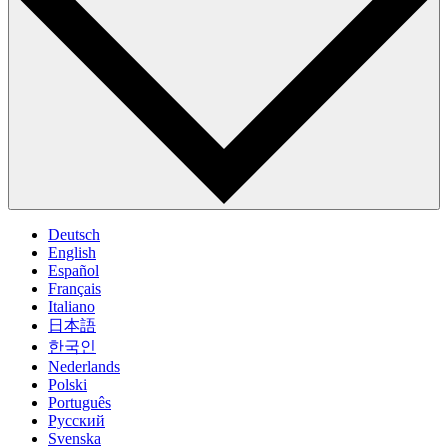
Deutsch
English
Español
Français
Italiano
日本語
한국인
Nederlands
Polski
Português
Pусский
Svenska