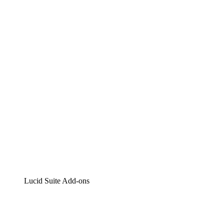
Lucidchart
Intelligente Diagrammerstellung
Lucidspark
Digitales Whiteboarding
airfocus
Produktmanagement und -roadmapping
Lucid Suite Add-ons
Cloud-Accelerator
Besseres Verständnis und Planung künftiger Cloud-
Infrastruktur-Änderungen.