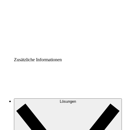
Prozess-Accelerator
Governance der Prozessdokumentation vereinheitlichen
und stärken.
Enterprise Shield
Zusätzliche Sicherheitslayer und granulare
Zugriffskontrolle.
Zusätzliche Informationen
Lösungen