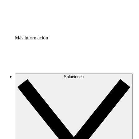
Estandariza y mejora el control de la documentación de p
Enterprise Shield
Añade una capa de seguridad reforzada y control detallad
Más información
Soluciones