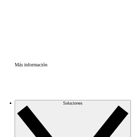
infraestructura de nube
Acelerador de Procesos
Estandariza y mejora el control de la documentación de
procesos
Enterprise Shield
Añade una capa de seguridad reforzada y control
detallado.
Más información
Soluciones