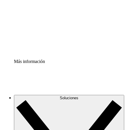
infraestructura de nube
Acelerador de Procesos
Estandariza y mejora el control de la documentación de
procesos
Enterprise Shield
Añade una capa de seguridad reforzada y control
detallado.
Más información
Soluciones