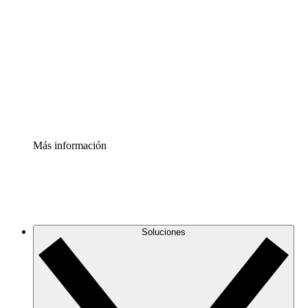
infraestructura de nube
Acelerador de Procesos
Estandariza y mejora el control de la documentación de
procesos
Enterprise Shield
Añade una capa de seguridad reforzada y control
detallado.
Más información
Soluciones