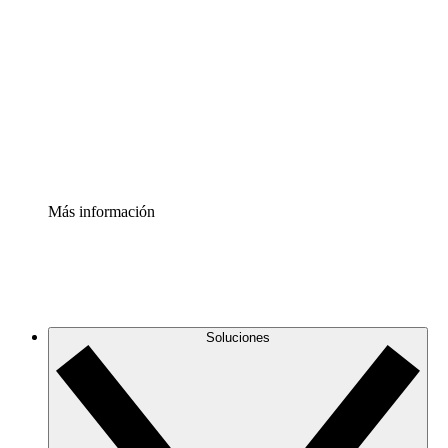
infraestructura de nube
Acelerador de Procesos
Estandariza y mejora el control de la documentación de
procesos
Enterprise Shield
Añade una capa de seguridad reforzada y control
detallado.
Más información
Soluciones