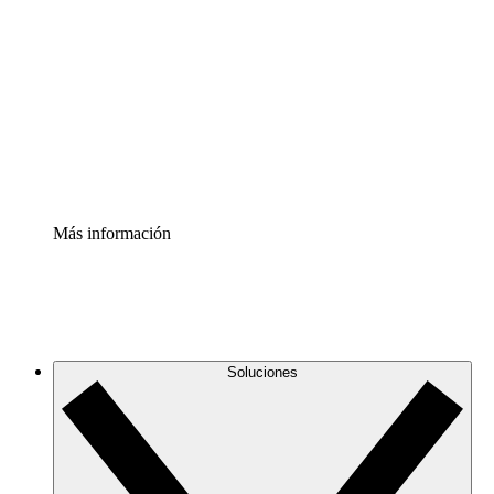
infraestructura de nube
Acelerador de Procesos
Estandariza y mejora el control de la documentación de
procesos
Enterprise Shield
Añade una capa de seguridad reforzada y control
detallado.
Más información
Soluciones