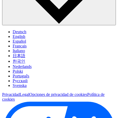
Deutsch
English
Español
Français
Italiano
日本語
한국인
Nederlands
Polski
Português
Pусский
Svenska
Privacidad
Legal
Opciones de privacidad de cookies
Política de
cookies