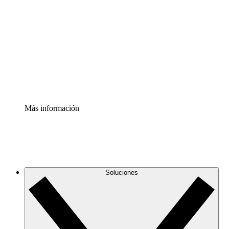
infraestructura de nube
Acelerador de Procesos
Estandariza y mejora el control de la documentación de
procesos
Enterprise Shield
Añade una capa de seguridad reforzada y control
detallado.
Más información
Soluciones