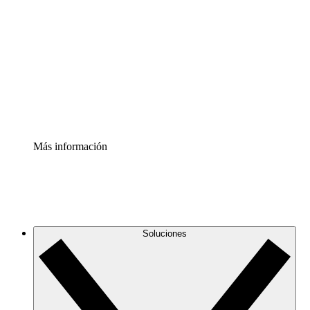
infraestructura de nube
Acelerador de Procesos
Estandariza y mejora el control de la documentación de
procesos
Enterprise Shield
Añade una capa de seguridad reforzada y control
detallado.
Más información
Soluciones