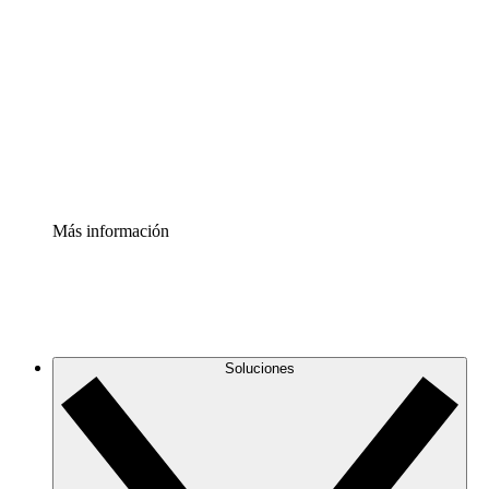
infraestructura de nube
Acelerador de Procesos
Estandariza y mejora el control de la documentación de
procesos
Enterprise Shield
Añade una capa de seguridad reforzada y control
detallado.
Más información
Soluciones