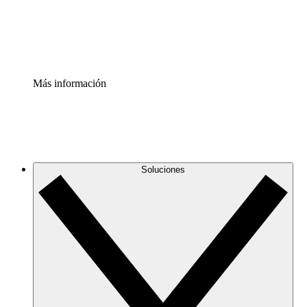
Estandariza y mejora el control de la documentación de p
Enterprise Shield
Añade una capa de seguridad reforzada y control detallad
Más información
Soluciones