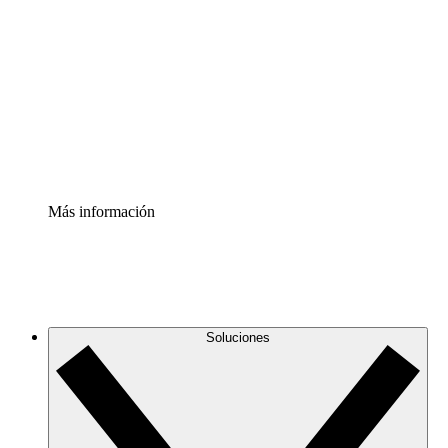
infraestructura de nube
Acelerador de Procesos
Estandariza y mejora el control de la documentación de
procesos
Enterprise Shield
Añade una capa de seguridad reforzada y control
detallado.
Más información
Soluciones