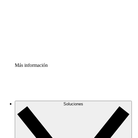
infraestructura de nube
Acelerador de Procesos
Estandariza y mejora el control de la documentación de
procesos
Enterprise Shield
Añade una capa de seguridad reforzada y control
detallado.
Más información
Soluciones