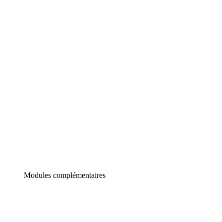
Lucidchart
Diagrammes intelligents
Lucidspark
Tableau blanc virtuel
airfocus
Gestion de produit et roadmapping
Modules complémentaires