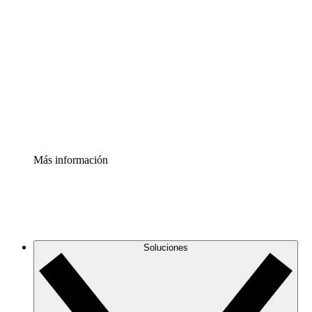
Comprende y planifica mejor los cambios futuros en tu
infraestructura de nube
Acelerador de Procesos
Estandariza y mejora el control de la documentación de
procesos
Enterprise Shield
Añade una capa de seguridad reforzada y control
detallado.
Más información
Soluciones