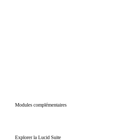
Diagrammes intelligents
Lucidspark
Tableau blanc virtuel
airfocus
Gestion de produit et roadmapping
Modules complémentaires
Explorer la Lucid Suite