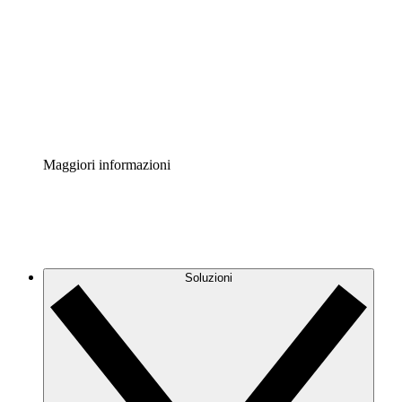
Acceleratore di processo
Standardizza e migliora la governance della
documentazione dei processi.
Enterprise Shield
Aggiungi un livello avanzato di sicurezza rafforzata e
controllo granulare.
Maggiori informazioni
Soluzioni