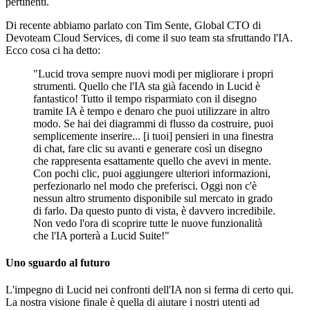
pertinenti.
Di recente abbiamo parlato con Tim Sente, Global CTO di
Devoteam Cloud Services, di come il suo team sta sfruttando l'IA.
Ecco cosa ci ha detto:
"Lucid trova sempre nuovi modi per migliorare i propri
strumenti. Quello che l'IA sta già facendo in Lucid è
fantastico! Tutto il tempo risparmiato con il disegno
tramite IA è tempo e denaro che puoi utilizzare in altro
modo. Se hai dei diagrammi di flusso da costruire, puoi
semplicemente inserire... [i tuoi] pensieri in una finestra
di chat, fare clic su avanti e generare così un disegno
che rappresenta esattamente quello che avevi in mente.
Con pochi clic, puoi aggiungere ulteriori informazioni,
perfezionarlo nel modo che preferisci. Oggi non c'è
nessun altro strumento disponibile sul mercato in grado
di farlo. Da questo punto di vista, è davvero incredibile.
Non vedo l'ora di scoprire tutte le nuove funzionalità
che l'IA porterà a Lucid Suite!"
Uno sguardo al futuro
L'impegno di Lucid nei confronti dell'IA non si ferma di certo qui.
La nostra visione finale è quella di aiutare i nostri utenti ad