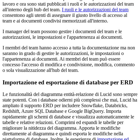
lavoro e ora sono stati pubblicati i ruoli e le autorizzazioni del team
all'interno degli hub del team.
I ruoli e le autorizzazioni del team
consentono agli utenti di assegnare il giusto livello di accesso al
team e ai documenti condivisi memorizzati all'interno.
I manager del team possono gestire i documenti del team e le
autorizzazioni, le impostazioni e l'appartenenza ai documenti.
I membri del team hanno accesso a tutta la documentazione ma non
saranno in grado di gestire le autorizzazioni, le impostazioni o
l'appartenenza ai documenti. Ai membri del team può essere
concesso l'accesso di modifica e condivisione, modifica, commento
o sola visualizzazione all'hub del team.
Importazione ed esportazione di database per ERD
Le funzionalità del diagramma entità-relazione di Lucid sono sempre
state potenti. Con i database odierni più complessi che mai, Lucid ha
ampliato il supporto ERD per includere Snowflake, Databricks,
Redshift, Azure SQL Database e Google BigQuery. Importa
rapidamente gli schemi di database e visualizza automaticamente le
tabelle e relative relazioni. Comprimi ed espandi le tabelle per
migliorare la nitidezza del diagramma. Apporta le modifiche
direttamente al diagramma e quindi esporta le modifiche nella
piattaforma di database. Inoltre, le esperienze di
importazione ed