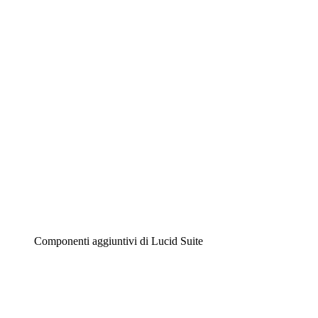
Lucidchart
Diagrammi intelligenti
Lucidspark
Lavagna virtuale
Airfocus
Gestione del prodotto e roadmap
Componenti aggiuntivi di Lucid Suite
Acceleratore cloud
Comprendi e pianifica meglio i futuri cambiamenti della
tua infrastruttura cloud.