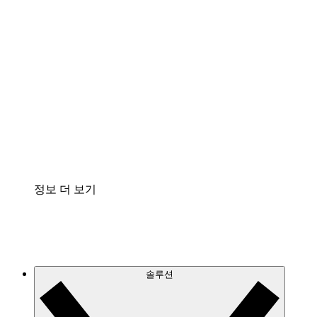
클라우드 인프라에 대한 이해도를 높이고 향후 변
화를 계획할 수 있습니다.
프로세스 액셀러레이터
프로세스 문서의 거버넌스를 표준화하고 개선할
수 있습니다.
Enterprise Shield
보안을 강화하고 세분화된 제어 계층을 추가할 수
있습니다.
정보 더 보기
솔루션