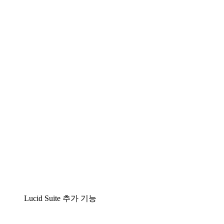
Lucidchart
팀이 복잡성을 명확성으로 바꿀 수 있는 지능형 다
이어그램 작성 솔루션
Lucidspark
팀이 최고의 아이디어를 제시하고 실행할 수 있는
가상 화이트보드
airfocus
제품 관리 및 로드매핑
Lucid Suite 추가 기능
클라우드 액셀러레이터