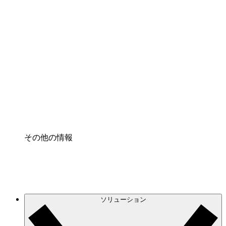
クラウドインフラに対する将来の変更をより良く
理解し、計画を立てましょう。
プロセスアクセル
プロセス文書化のガバナンスを標準化し、改善す
る。
Enterprise Shield
強化されたセキュリティと詳細な制御を追加す
る。
その他の情報
ソリューション