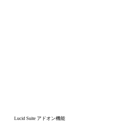
Lucidchart
複雑な内容をチームで分かりやすく理解できるイ
ンテリジェントな作図ソリューション
Lucidspark
チームが最高のアイデアを出し合い、行動につな
げられるバーチャルホワイトボード
airfocus
プロダクト管理・ロードマップツール
Lucid Suite アドオン機能
クラウドアクセル