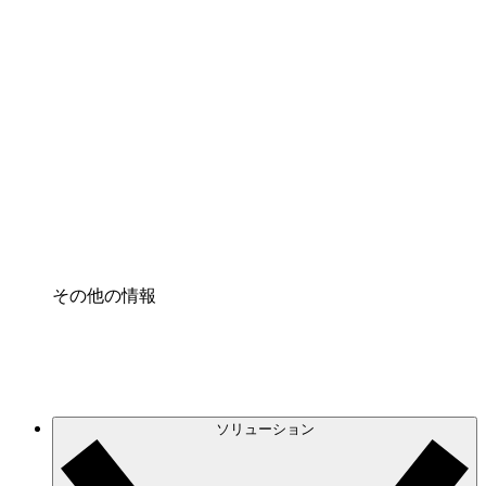
クラウドインフラに対する将来の変更をより良く
理解し、計画を立てましょう。
プロセスアクセル
プロセス文書化のガバナンスを標準化し、改善す
る。
Enterprise Shield
強化されたセキュリティと詳細な制御を追加す
る。
その他の情報
ソリューション