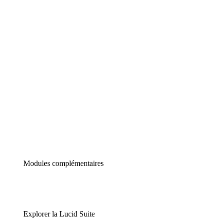
Diagrammes intelligents
Lucidspark
Tableau blanc virtuel
airfocus
Gestion de produit et roadmapping
Modules complémentaires
Explorer la Lucid Suite