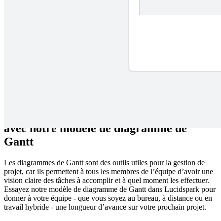
Utilisez un diagramme de Gantt pour représenter les tâches de votre
projet de manière chronologique et générer une roadmap visuelle de
son avancement. Visualisez facilement l'ensemble du cycle de vie de
votre projet, gérez plus efficacement votre temps et favorisez la
responsabilisation des intervenants.
Planifiez la chronologie de votre projet
avec notre modèle de diagramme de
Gantt
Les diagrammes de Gantt sont des outils utiles pour la gestion de
projet, car ils permettent à tous les membres de l’équipe d’avoir une
vision claire des tâches à accomplir et à quel moment les effectuer.
Essayez notre modèle de diagramme de Gantt dans Lucidspark pour
donner à votre équipe - que vous soyez au bureau, à distance ou en
travail hybride - une longueur d’avance sur votre prochain projet.