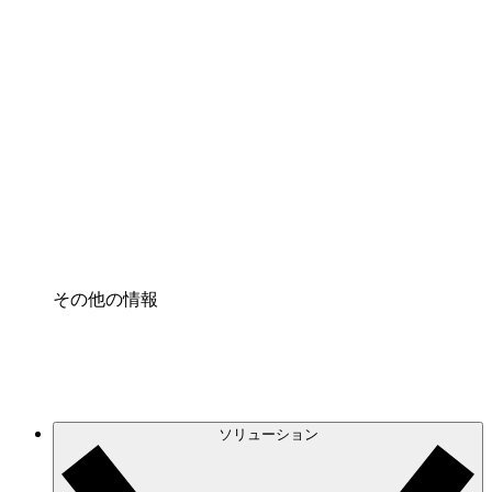
クラウドインフラに対する将来の変更をより良く
理解し、計画を立てましょう。
プロセスアクセル
プロセス文書化のガバナンスを標準化し、改善す
る。
Enterprise Shield
強化されたセキュリティと詳細な制御を追加す
る。
その他の情報
ソリューション