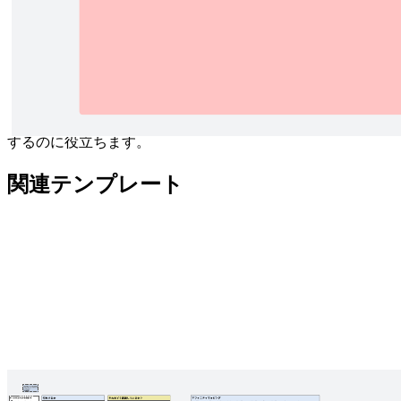
大小のプロジェクトのアウトラインを確立するのに役立つ開
発スケジュール テンプレートです。計画や最終目標が変わ
った場合にも対応できるよう柔軟に設計され、必要に応じた
詳細度で作成でき、スケジュールを追跡したり、会議を計画
するのに役立ちます。
関連テンプレート