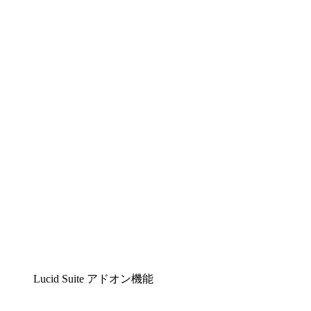
Lucidchart
複雑な内容をチームで分かりやすく理解できるイ
ンテリジェントな作図ソリューション
Lucidspark
チームが最高のアイデアを出し合い、行動につな
げられるバーチャルホワイトボード
airfocus
プロダクト管理・ロードマップツール
Lucid Suite アドオン機能
クラウドアクセル