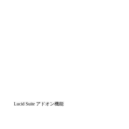
Lucidchart
複雑な内容をチームで分かりやすく理解できるイ
Lucidspark
チームが最高のアイデアを出し合い、行動につな
airfocus
プロダクト管理・ロードマップツール
Lucid Suite アドオン機能
クラウドアクセル
クラウドインフラに対する将来の変更をより良く