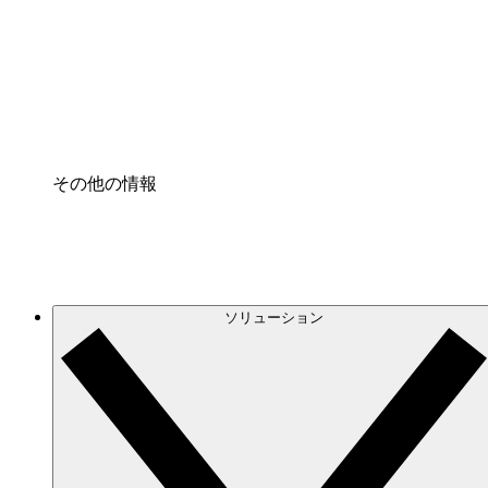
プロセスアクセル
プロセス文書化のガバナンスを標準化し、改善す
Enterprise Shield
強化されたセキュリティと詳細な制御を追加する
その他の情報
ソリューション