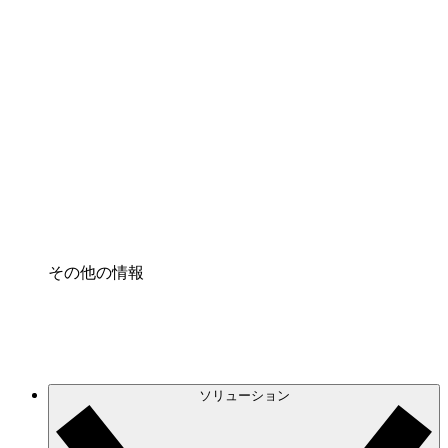
クラウドインフラに対する将来の変更をより良く
理解し、計画を立てましょう。
プロセスアクセル
プロセス文書化のガバナンスを標準化し、改善す
る。
Enterprise Shield
強化されたセキュリティと詳細な制御を追加す
る。
その他の情報
ソリューション