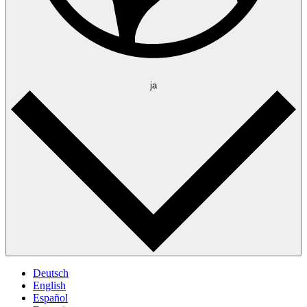
ja
Deutsch
English
Español