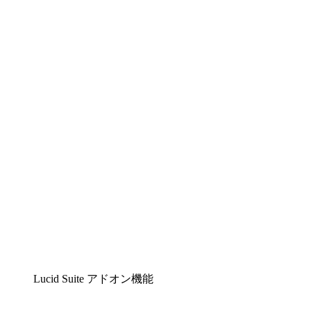
Lucidchart
複雑な内容をチームで分かりやすく理解できるイ
ンテリジェントな作図ソリューション
Lucidspark
チームが最高のアイデアを出し合い、行動につな
げられるバーチャルホワイトボード
airfocus
プロダクト管理・ロードマップツール
Lucid Suite アドオン機能
クラウドアクセル