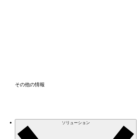
クラウドインフラに対する将来の変更をより良く
理解し、計画を立てましょう。
プロセスアクセル
プロセス文書化のガバナンスを標準化し、改善す
る。
Enterprise Shield
強化されたセキュリティと詳細な制御を追加す
る。
その他の情報
ソリューション