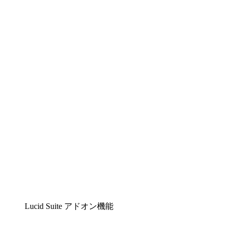
Lucidchart
複雑な内容をチームで分かりやすく理解できるイ
ンテリジェントな作図ソリューション
Lucidspark
チームが最高のアイデアを出し合い、行動につな
げられるバーチャルホワイトボード
airfocus
プロダクト管理・ロードマップツール
Lucid Suite アドオン機能
クラウドアクセル