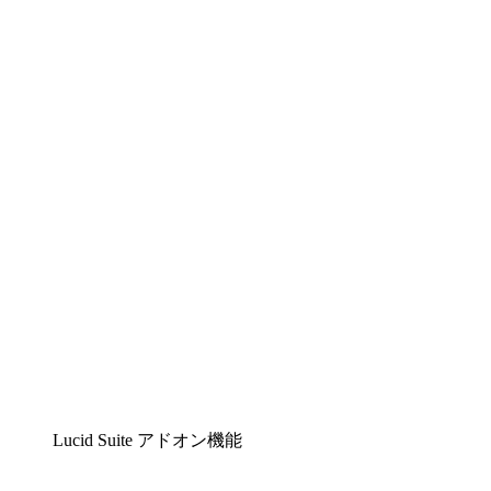
Lucidchart
複雑な内容をチームで分かりやすく理解できるイ
ンテリジェントな作図ソリューション
Lucidspark
チームが最高のアイデアを出し合い、行動につな
げられるバーチャルホワイトボード
airfocus
プロダクト管理・ロードマップツール
Lucid Suite アドオン機能
クラウドアクセル