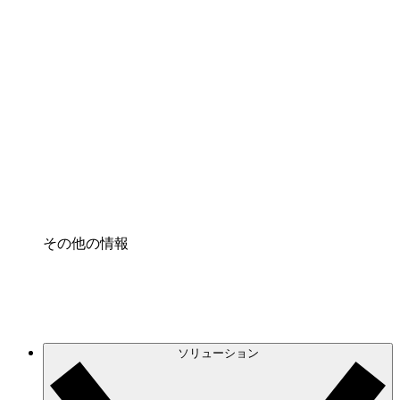
クラウドインフラに対する将来の変更をより良く
理解し、計画を立てましょう。
プロセスアクセル
プロセス文書化のガバナンスを標準化し、改善す
る。
Enterprise Shield
強化されたセキュリティと詳細な制御を追加す
る。
その他の情報
ソリューション