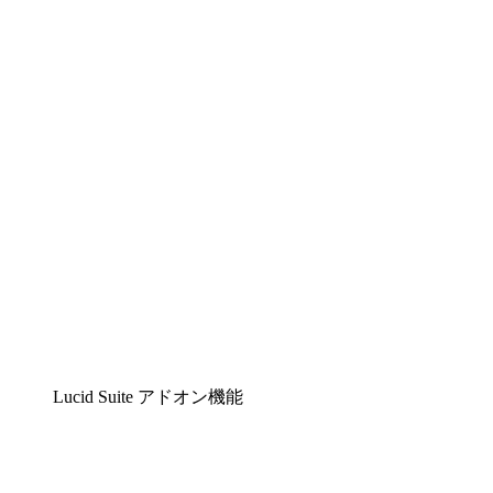
Lucidchart
複雑な内容をチームで分かりやすく理解できるイ
Lucidspark
チームが最高のアイデアを出し合い、行動につな
airfocus
プロダクト管理・ロードマップツール
Lucid Suite アドオン機能
クラウドアクセル
クラウドインフラに対する将来の変更をより良く