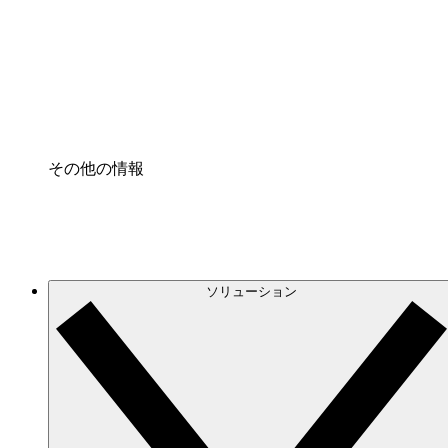
プロセスアクセル
プロセス文書化のガバナンスを標準化し、改善す
Enterprise Shield
強化されたセキュリティと詳細な制御を追加する
その他の情報
ソリューション