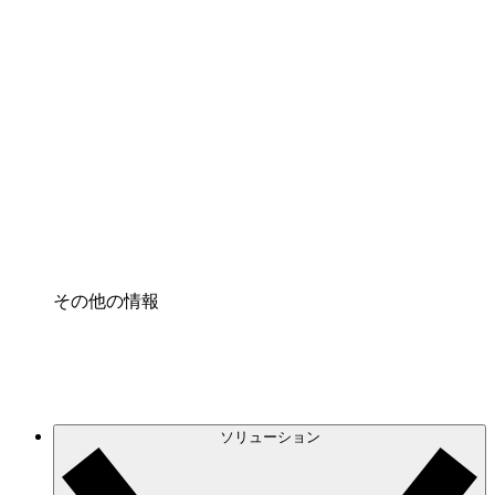
クラウドインフラに対する将来の変更をより良く
理解し、計画を立てましょう。
プロセスアクセル
プロセス文書化のガバナンスを標準化し、改善す
る。
Enterprise Shield
強化されたセキュリティと詳細な制御を追加す
る。
その他の情報
ソリューション