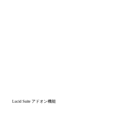
Lucidchart
複雑な内容をチームで分かりやすく理解できるイ
ンテリジェントな作図ソリューション
Lucidspark
チームが最高のアイデアを出し合い、行動につな
げられるバーチャルホワイトボード
airfocus
プロダクト管理・ロードマップツール
Lucid Suite アドオン機能
クラウドアクセル