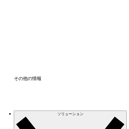
クラウドインフラに対する将来の変更をより良く
理解し、計画を立てましょう。
プロセスアクセル
プロセス文書化のガバナンスを標準化し、改善す
る。
Enterprise Shield
強化されたセキュリティと詳細な制御を追加す
る。
その他の情報
ソリューション