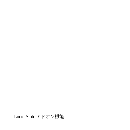
Lucidchart
複雑な内容をチームで分かりやすく理解できるイ
ンテリジェントな作図ソリューション
Lucidspark
チームが最高のアイデアを出し合い、行動につな
げられるバーチャルホワイトボード
airfocus
プロダクト管理・ロードマップツール
Lucid Suite アドオン機能
クラウドアクセル