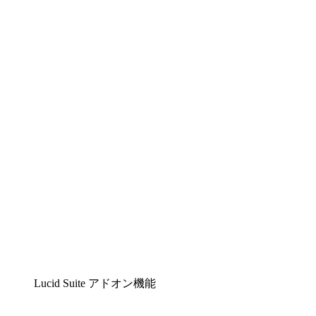
Lucidchart
複雑な内容をチームで分かりやすく理解できるイ
ンテリジェントな作図ソリューション
Lucidspark
チームが最高のアイデアを出し合い、行動につな
げられるバーチャルホワイトボード
airfocus
プロダクト管理・ロードマップツール
Lucid Suite アドオン機能
クラウドアクセル