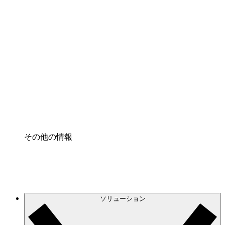
クラウドインフラに対する将来の変更をより良く
理解し、計画を立てましょう。
プロセスアクセル
プロセス文書化のガバナンスを標準化し、改善す
る。
Enterprise Shield
強化されたセキュリティと詳細な制御を追加す
る。
その他の情報
ソリューション