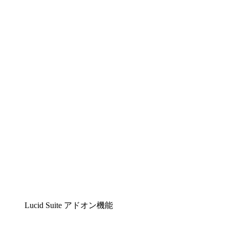
Lucidchart
複雑な内容をチームで分かりやすく理解できるイ
ンテリジェントな作図ソリューション
Lucidspark
チームが最高のアイデアを出し合い、行動につな
げられるバーチャルホワイトボード
airfocus
プロダクト管理・ロードマップツール
Lucid Suite アドオン機能
クラウドアクセル