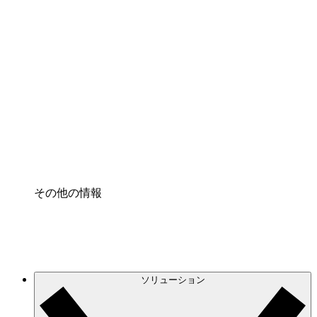
クラウドインフラに対する将来の変更をより良く
理解し、計画を立てましょう。
プロセスアクセル
プロセス文書化のガバナンスを標準化し、改善す
る。
Enterprise Shield
強化されたセキュリティと詳細な制御を追加す
る。
その他の情報
ソリューション