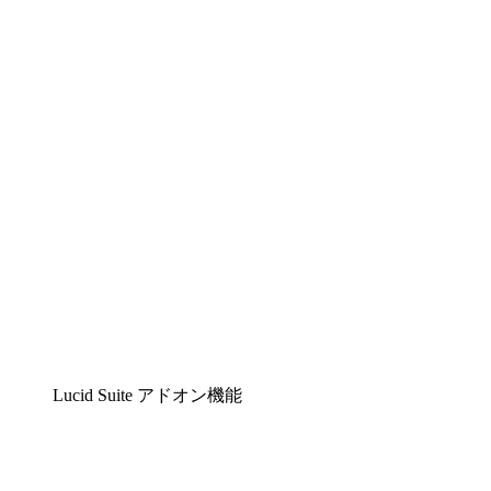
Lucidchart
複雑な内容をチームで分かりやすく理解できるイ
Lucidspark
チームが最高のアイデアを出し合い、行動につな
airfocus
プロダクト管理・ロードマップツール
Lucid Suite アドオン機能
クラウドアクセル
クラウドインフラに対する将来の変更をより良く