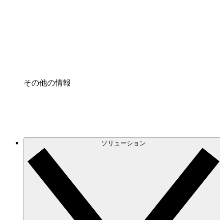
プロセスアクセル
プロセス文書化のガバナンスを標準化し、改善す
Enterprise Shield
強化されたセキュリティと詳細な制御を追加する
その他の情報
ソリューション