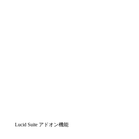
Lucidchart
複雑な内容をチームで分かりやすく理解できるイ
ンテリジェントな作図ソリューション
Lucidspark
チームが最高のアイデアを出し合い、行動につな
げられるバーチャルホワイトボード
airfocus
プロダクト管理・ロードマップツール
Lucid Suite アドオン機能
クラウドアクセル