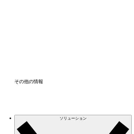
クラウドインフラに対する将来の変更をより良く
理解し、計画を立てましょう。
プロセスアクセル
プロセス文書化のガバナンスを標準化し、改善す
る。
Enterprise Shield
強化されたセキュリティと詳細な制御を追加す
る。
その他の情報
ソリューション