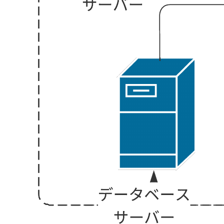
この小規模企業のネットワーク図のテンプレートは以下の用
途に役立ちます。
基本的なネットワークのコンポーネントを視覚化す
る。
ネットワークデバイス間の情報のフローと相互作用を
理解する。
ネットワーク図を自分で作成する。
このテンプレートを開き、ユースケースに合わせてカスタマ
イズ可能な小規模企業のネットワーク図の例を確認してみま
しょう。
関連テンプレート