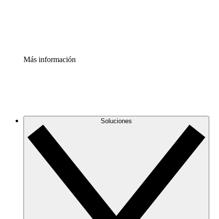
Estandariza y mejora el control de la documentación de p
Enterprise Shield
Añade una capa de seguridad reforzada y control detallad
Más información
Soluciones