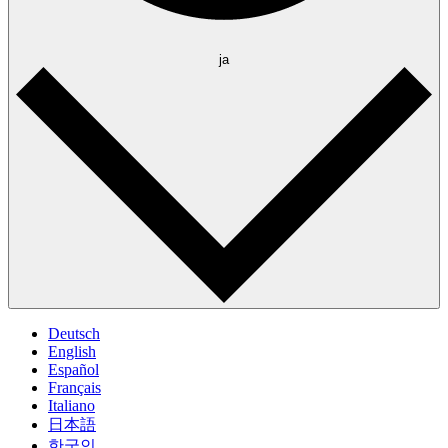
ja
Deutsch
English
Español
Français
Italiano
日本語
한국인