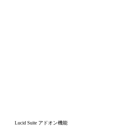
Lucidchart
複雑な内容をチームで分かりやすく理解できるイ
ンテリジェントな作図ソリューション
Lucidspark
チームが最高のアイデアを出し合い、行動につな
げられるバーチャルホワイトボード
airfocus
プロダクト管理・ロードマップツール
Lucid Suite アドオン機能
クラウドアクセル