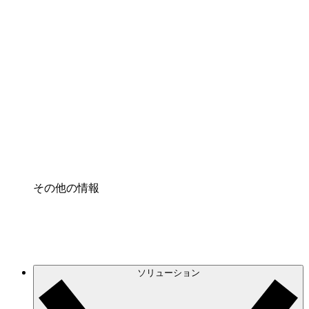
クラウドインフラに対する将来の変更をより良く
理解し、計画を立てましょう。
プロセスアクセル
プロセス文書化のガバナンスを標準化し、改善す
る。
Enterprise Shield
強化されたセキュリティと詳細な制御を追加す
る。
その他の情報
ソリューション