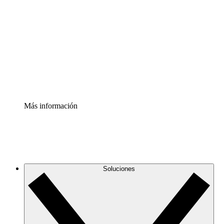
infraestructura de nube
Acelerador de Procesos
Estandariza y mejora el control de la documentación de
procesos
Enterprise Shield
Añade una capa de seguridad reforzada y control
detallado.
Más información
Soluciones