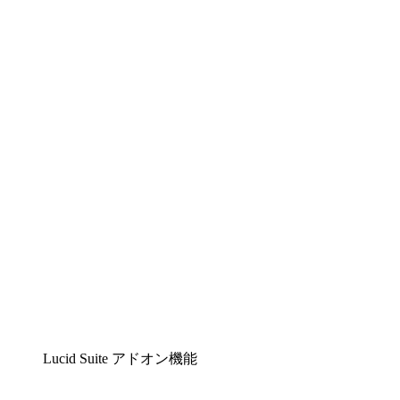
Lucidchart
複雑な内容をチームで分かりやすく理解できるイ
ンテリジェントな作図ソリューション
Lucidspark
チームが最高のアイデアを出し合い、行動につな
げられるバーチャルホワイトボード
airfocus
プロダクト管理・ロードマップツール
Lucid Suite アドオン機能
クラウドアクセル