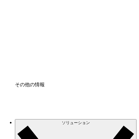
クラウドインフラに対する将来の変更をより良く
理解し、計画を立てましょう。
プロセスアクセル
プロセス文書化のガバナンスを標準化し、改善す
る。
Enterprise Shield
強化されたセキュリティと詳細な制御を追加す
る。
その他の情報
ソリューション