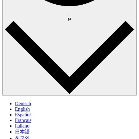
ja
Deutsch
English
Español
Français
Italiano
日本語
한국인