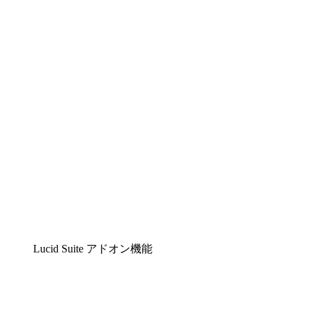
Lucidchart
複雑な内容をチームで分かりやすく理解できるイ
Lucidspark
チームが最高のアイデアを出し合い、行動につな
airfocus
プロダクト管理・ロードマップツール
Lucid Suite アドオン機能
クラウドアクセル
クラウドインフラに対する将来の変更をより良く