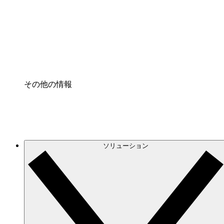
プロセスアクセル
プロセス文書化のガバナンスを標準化し、改善す
Enterprise Shield
強化されたセキュリティと詳細な制御を追加する
その他の情報
ソリューション