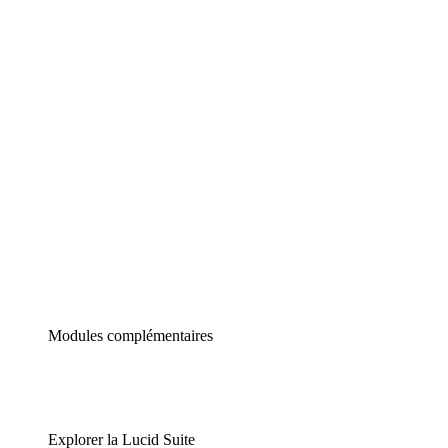
Diagrammes intelligents
Lucidspark
Tableau blanc virtuel
airfocus
Gestion de produit et roadmapping
Modules complémentaires
Explorer la Lucid Suite