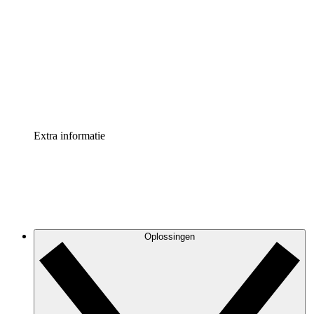
Processversneller
Standaardiseer en verbeter de beheer van
procesdocumentatie
Enterprise shield
Voeg een extra laag versterkte beveiliging en controle
toe
Extra informatie
Oplossingen