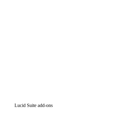
Lucidchart
Intelligente diagrammen
Lucidspark
Online whiteboard
airfocus
Product management en roadmapping
Lucid Suite add-ons
Cloud versneller
Begrijp en plan toekomstige veranderingen aan je cloud
infrastructuur beter