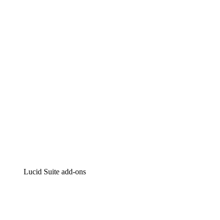
Lucidchart
Intelligente diagrammen
Lucidspark
Online whiteboard
airfocus
Product management en roadmapping
Lucid Suite add-ons
Cloud versneller
Begrijp en plan toekomstige veranderingen aan je cloud
infrastructuur beter