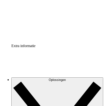
Processversneller
Standaardiseer en verbeter de beheer van
procesdocumentatie
Enterprise shield
Voeg een extra laag versterkte beveiliging en controle
toe
Extra informatie
Oplossingen