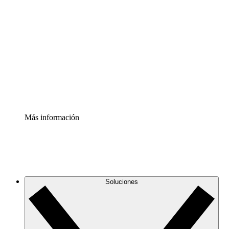
Comprende y planifica mejor los cambios futuros en tu
infraestructura de nube
Acelerador de Procesos
Estandariza y mejora el control de la documentación de
procesos
Enterprise Shield
Añade una capa de seguridad reforzada y control
detallado.
Más información
Soluciones