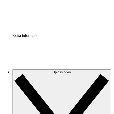
Processversneller
Standaardiseer en verbeter de beheer van procesdocument
Enterprise shield
Voeg een extra laag versterkte beveiliging en controle toe
Extra informatie
Oplossingen