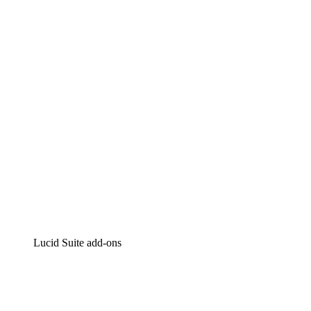
Lucidchart
Intelligente diagrammen
Lucidspark
Online whiteboard
airfocus
Product management en roadmapping
Lucid Suite add-ons
Cloud versneller
Begrijp en plan toekomstige veranderingen aan je cloud in